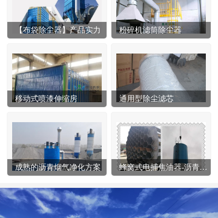
【布袋除尘器】产品实力
粉碎机滤筒除尘器
移动式喷漆伸缩房
通用型除尘滤芯
成熟的沥青烟气净化方案
蜂窝式电捕焦油器-沥青站专用