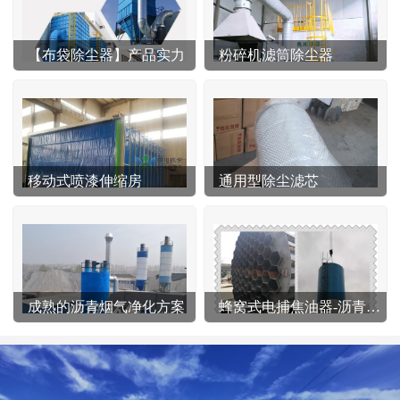
【布袋除尘器】产品实力
粉碎机滤筒除尘器
移动式喷漆伸缩房
通用型除尘滤芯
成熟的沥青烟气净化方案
蜂窝式电捕焦油器-沥青站专用