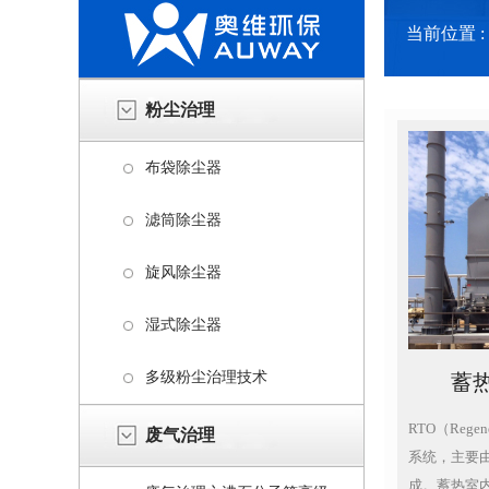
当前位置 :
粉尘治理
布袋除尘器
滤筒除尘器
旋风除尘器
湿式除尘器
多级粉尘治理技术
蓄
RTO（Regene
废气治理
系统，主要
成。蓄热室内