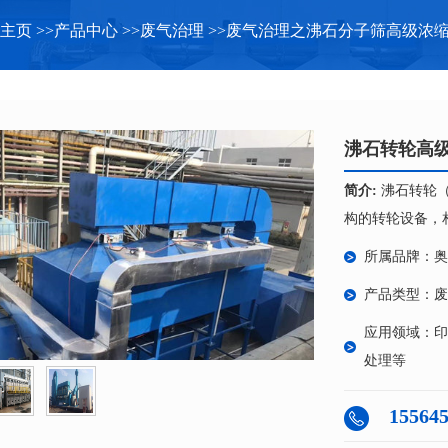
主页
>>
产品中心
>>
废气治理
>>
废气治理之沸石分子筛高级浓
沸石转轮高
简介:
沸石转轮
构的转轮设备，相
所属品牌：奥
产品类型：废
应用领域：印
处理等
15564