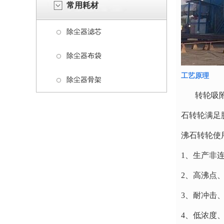
常用耗材
除尘器滤芯
除尘器布袋
工艺原理
除尘器骨架
转轮吸附+
石转轮满足
沸石转轮使
1、生产非
2、高沸点
3、耐冲击
4、低浓度