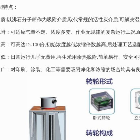
能特点：
介质:以沸石分子筛作为吸附介质,取代常规的活性炭介质,可解决
脱附：可适应气量不定、浓度多变、作业无规律的复杂运行工况,耐
高：可高达15-100倍,初始浓度越低浓缩倍数越高,后处理工艺选
用低：日常运行几乎无费用,再生釆用余热脱附,简单易行、安全可
围广：对印刷、涂装、化工等需要吸附净化和浓缩的场合均具有