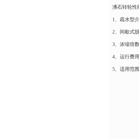
沸石转轮性
1、疏水型
2、间歇式
3、浓缩倍数
4、运行费
5、适用范