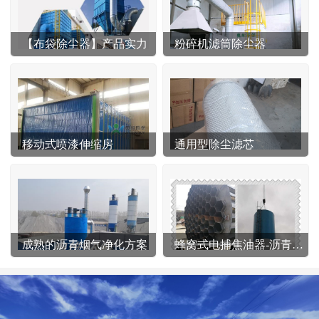
【布袋除尘器】产品实力
粉碎机滤筒除尘器
移动式喷漆伸缩房
通用型除尘滤芯
成熟的沥青烟气净化方案
蜂窝式电捕焦油器-沥青站专用