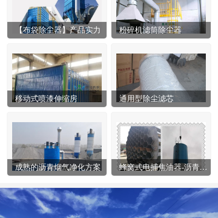
【布袋除尘器】产品实力
粉碎机滤筒除尘器
移动式喷漆伸缩房
通用型除尘滤芯
成熟的沥青烟气净化方案
蜂窝式电捕焦油器-沥青站专用