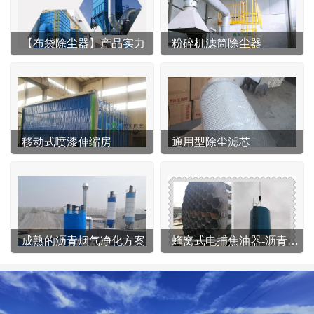
【布袋除尘器】产品实力
粉碎机滤筒除尘器
移动式喷漆伸缩房
通用型除尘滤芯
成熟的沥青烟气净化方案
蜂窝式电捕焦油器-沥青站专用