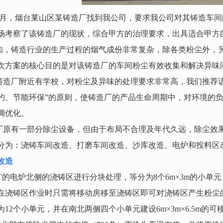
月，烟台莱山区某铸造厂找到我公司，要求我公司对其铸造车间
场考察了该铸造厂的现状，综合甲方的治理要求，出具适合甲方
知，铸造行业的生产过程的烟气成份非常复杂，除各类粉尘外，
次方案的核心目的是对该铸造厂的车间粉尘有效收集和解决异味
铸造厂附近有学校，对粉尘及异味的处理要求非常高，我们推荐
约、节能环保”的原则，使铸造厂的产品生命周期中，对环境的
调优化。
厂原有一部分除尘设备，但由于布局不合理及年代久远，除尘效
分为：浇铸车间改造、打磨车间改造、沙库改造、电炉和投料区
改造
T
的电炉北侧的浇铸区进行分块处理，等分为
8
个
6m
×3m的小单
在浇铸区作业时只需将移动房移至浇铸区即可对浇铸区产生粉尘
为
12
个小单元，并在南北两侧四个小单元建设
6m
×3m×6.5m