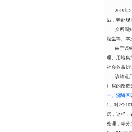
2019年
5
后，奔赴现
众所周
烟尘等。本
由于该
理、用地集
社会效益协
该铸造
厂房的改造
一、浇铸区
1、对
2
个
10
房，这样，
处理，等分