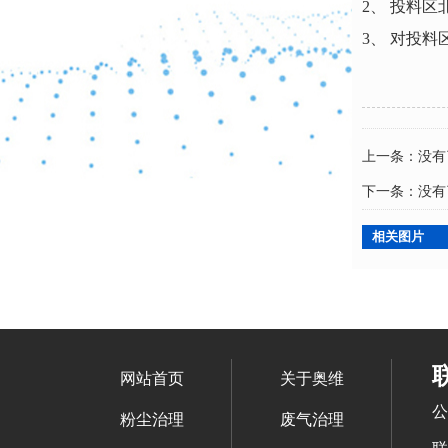
2、 投料
3、 对投
上一条：没有
下一条：没有
相关图片
网站首页
关于奥维
公
粉尘治理
废气治理