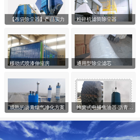
【布袋除尘器】产品实力
粉碎机滤筒除尘器
移动式喷漆伸缩房
通用型除尘滤芯
成熟的沥青烟气净化方案
蜂窝式电捕焦油器-沥青站专用