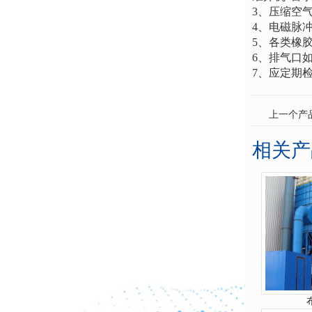
3
、压缩空
4
、电磁脉
5
、各类橡
6
、排气口
7
、应定期
上一个产
相关产