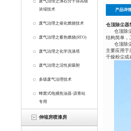
废气治理之沸石分子筛高级
浓缩技术
产品详
废气治理之催化燃烧技术
仓顶除尘器
仓顶除
废气治理之蓄热燃烧(RTO)
结构简单，
仓顶除
主要应用于
废气治理之化学洗涤塔
干燥粉尘或
废气治理之活性炭吸附
多级废气治理技术
蜂窝式电捕焦油器-沥青站
专用
伸缩房喷漆房