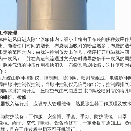
工作原理
进风口进入除尘器箱体内，细小尘粒由于布袋的多种效应作用
出。随着使用时间的增长，布袋表面吸附的粉尘增多，布袋的透
限定的范围之内，由脉冲控制仪发出信号，循序打开电磁脉冲阀
为一次风），并在高速气流通过文氏管时诱导数倍于一次风的周
向脉冲气流的冲击作用很快消失，布袋又急剧收缩，这样使积附
介：
吹系统由脉冲控制仪、控制阀、脉冲阀、喷射管组成。电磁脉冲
阀由脉冲控制仪控制，当脉冲控制仪无信号输出时，控制阀排气
制阀将脉冲阀开启，压缩空气由气包通过脉冲阀经喷射管的喷孔
的维护、检修
尘器投入运行后，应设专人管理维修，熟悉除尘器工作原理及技
备与防护装备：工作服、安全帽、手套、手灯、防护眼镜、口罩
撬棍、绳子、空气呼吸器。设备检修前，一定要提前通知工厂负
示牌，且在工作过程中切不可开机运行。。