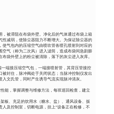
，被滞阻在布袋外壁。净化后的气体通过布袋上箱
气性减弱，使除尘器阻力不断增大。为保证除尘器的
，使气包内的压缩空气由喷吹管各喷孔喷射到对应的
围空气（称为二次风）进入滤筒，造成布袋间急剧膨
在布袋外壁上的粉尘被清除，落下的灰尘进入灰库。
阀一端接压缩空气包，一端接喷射管，其背压管接控
口被封住，脉冲阀处于关闭状态；当脉冲控制仪发出
喷入文氏管，同时产生诱导气流实现脉冲清灰。
术性能，掌握调整与维修方法，每班巡回检查，建立
、架板、充足的饮用水（糖水、盐）、通风设备、扳
责人及控制室，切断电源，挂上“设备正在检修，不