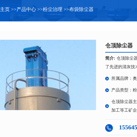
主页
>>
产品中心
>>
粉尘治理
>>
布袋除尘器
仓顶除尘器
简介:
仓顶除尘
了先进的清灰技
可靠，维修量小
所属品牌：奥
密封性好，故可
产品类型：粉
仓顶除尘器主
加工等工矿企
15564