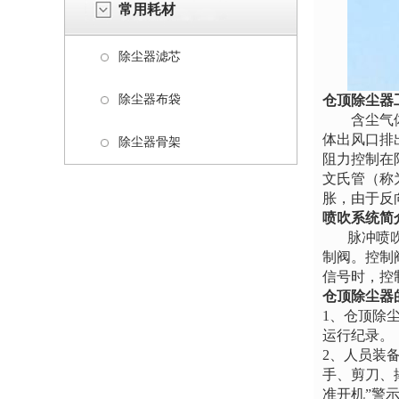
常用耗材
除尘器滤芯
除尘器布袋
仓顶除尘器
含尘气体由
体出风口排
除尘器骨架
阻力控制在
文氏管（称
胀，由于反
喷吹系统简
脉冲喷
制阀。控制
信号时，控
仓顶除尘器
1
、仓顶除
运行纪录。
2
、人员装
手、剪刀、
准开机”警