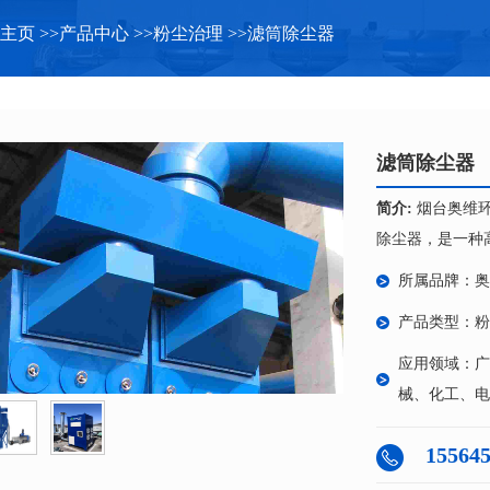
主页
>>
产品中心
>>
粉尘治理
>>
滤筒除尘器
滤筒除尘器
简介:
烟台奥维
除尘器，是一种高
所属品牌：奥
产品类型：粉
应用领域：广
械、化工、电
15564