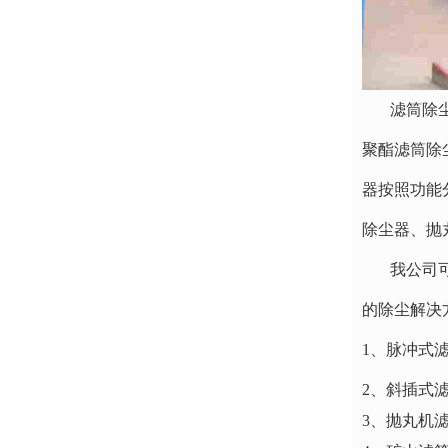
滤筒除尘器
聚酯滤筒除
器按照功能
除尘器、抛
我公司可根
的除尘解决
1、脉冲式
2、斜插式
3、抛丸机