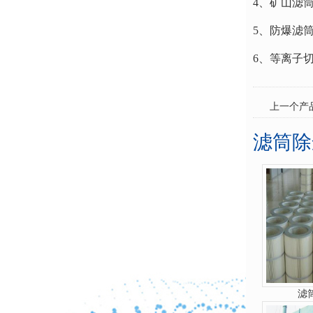
4、矿山滤
5、防爆滤
6、等离子
上一个产
滤筒除
滤